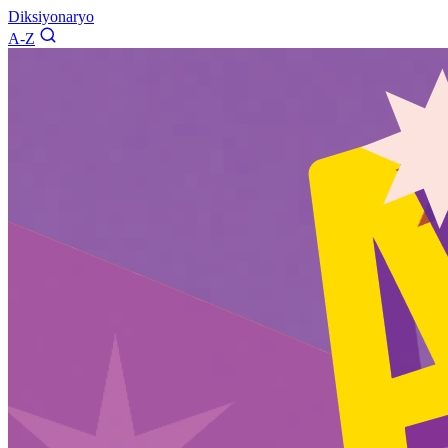
Diksiyonaryo
A-Z