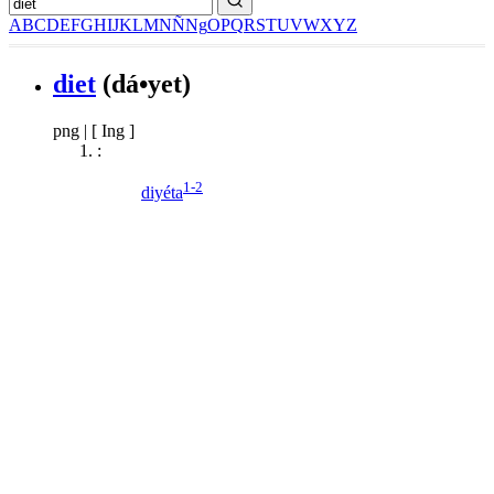
A
B
C
D
E
F
G
H
I
J
K
L
M
N
Ñ
Ng
O
P
Q
R
S
T
U
V
W
X
Y
Z
diet
(dá•yet)
png
|
[ Ing ]
:
1-2
diyéta