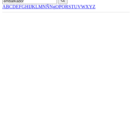
A
B
C
D
E
F
G
H
I
J
K
L
M
N
Ñ
Ng
O
P
Q
R
S
T
U
V
W
X
Y
Z