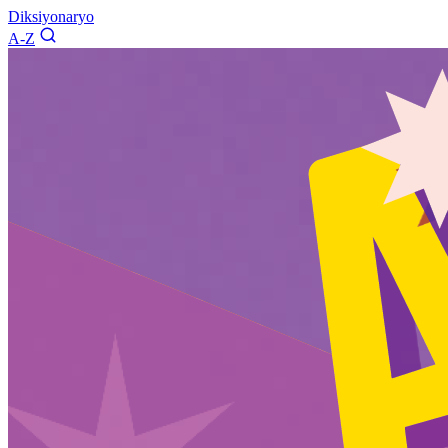
Diksiyonaryo
A-Z