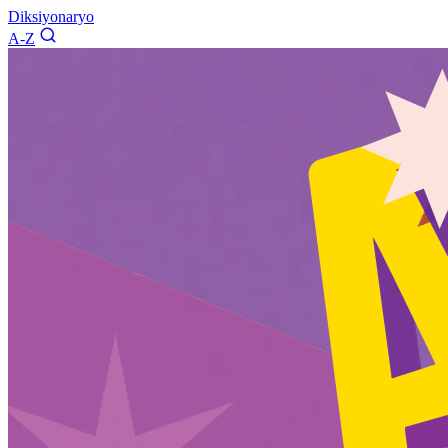
Diksiyonaryo
A-Z