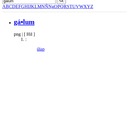
A
B
C
D
E
F
G
H
I
J
K
L
M
N
Ñ
Ng
O
P
Q
R
S
T
U
V
W
X
Y
Z
gá•lum
png
|
[ Hil ]
:
úlap