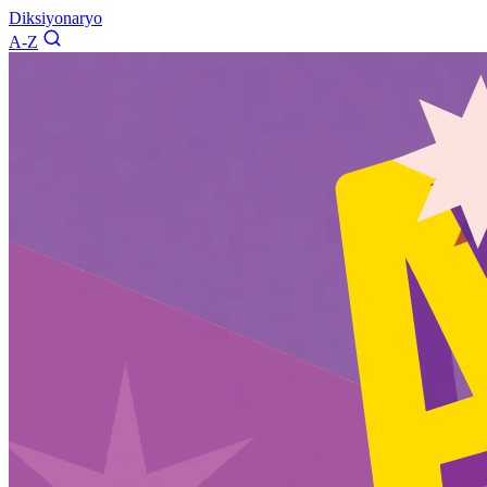
Diksiyonaryo
A-Z