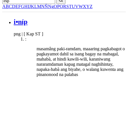
A
B
C
D
E
F
G
H
I
J
K
L
M
N
Ñ
Ng
O
P
Q
R
S
T
U
V
W
X
Y
Z
i•níp
png
|
[ Kap ST ]
:
masamâng paki-ramdam, maaaring pagkabagot o
pagkayamot dahil sa isang bagay na mabagal,
mahabà, at hindi kawili-wili, karaniwang
nararamdaman kapag matagal naghihintay,
napaka-habà ang biyahe, o walang kuwenta ang
pinanonood na palabas