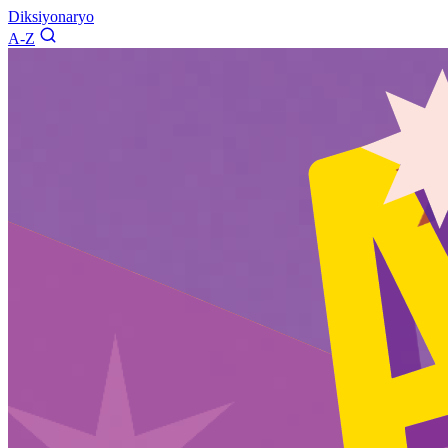
Diksiyonaryo
A-Z