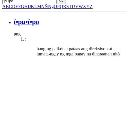
A
B
C
D
E
F
G
H
I
J
K
L
M
N
Ñ
Ng
O
P
Q
R
S
T
U
V
W
X
Y
Z
í•pu•í•po
png
:
hanging paikót at pataas ang direksiyon at
tumata-ngay ng mga bagay na dinaraanan nitó