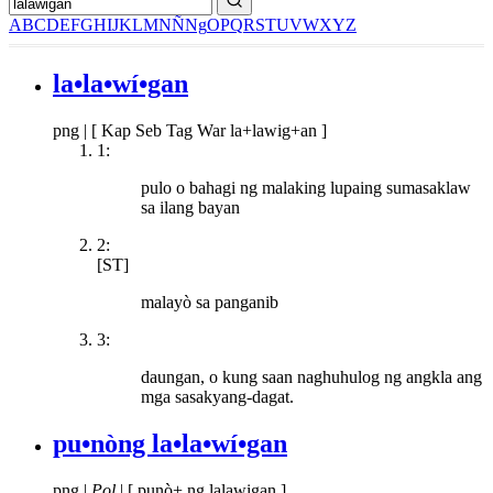
A
B
C
D
E
F
G
H
I
J
K
L
M
N
Ñ
Ng
O
P
Q
R
S
T
U
V
W
X
Y
Z
la•la•wí•gan
png
|
[ Kap Seb Tag War la+lawig+an ]
1:
pulo o bahagi ng malaking lupaing sumasaklaw
sa ilang bayan
2:
[ST]
malayò sa panganib
3:
daungan, o kung saan naghuhulog ng angkla ang
mga sasakyang-dagat.
pu•nòng la•la•wí•gan
png
|
Pol
|
[ punò+ ng lalawigan ]