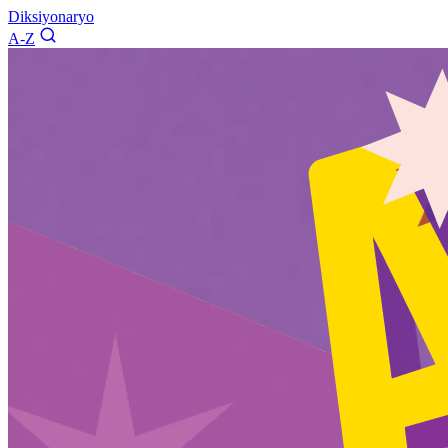
Diksiyonaryo
A-Z