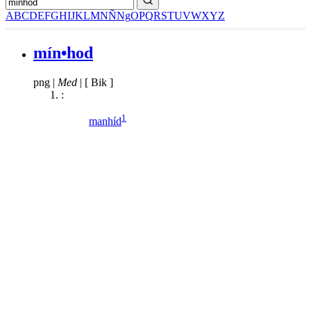
A
B
C
D
E
F
G
H
I
J
K
L
M
N
Ñ
Ng
O
P
Q
R
S
T
U
V
W
X
Y
Z
mín•hod
png
|
Med
|
[ Bik ]
:
1
manhíd