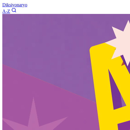
Diksiyonaryo
A-Z