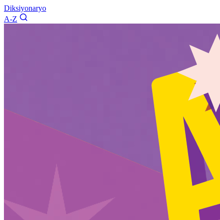
Diksiyonaryo
A-Z