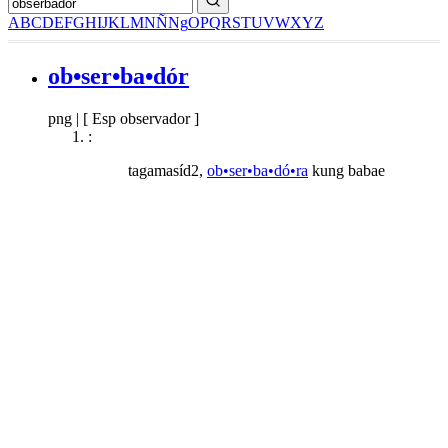
A
B
C
D
E
F
G
H
I
J
K
L
M
N
Ñ
Ng
O
P
Q
R
S
T
U
V
W
X
Y
Z
ob•ser•ba•dór
png
|
[ Esp observador ]
:
tagamasíd2,
ob•ser•ba•dó•ra
kung babae