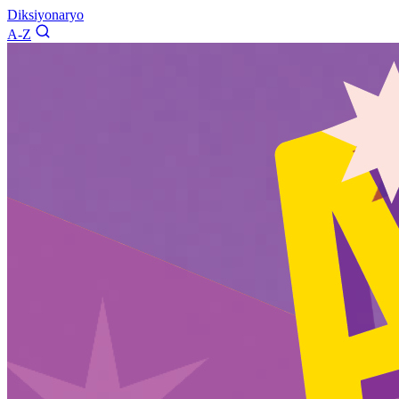
Diksiyonaryo
A-Z