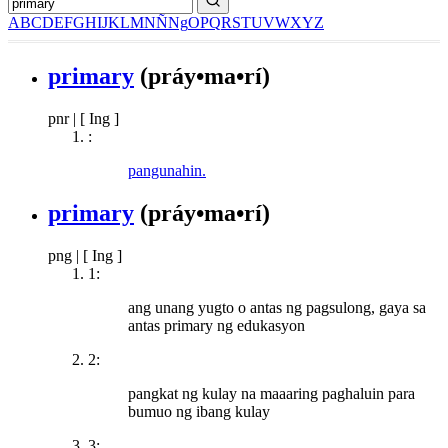
A
B
C
D
E
F
G
H
I
J
K
L
M
N
Ñ
Ng
O
P
Q
R
S
T
U
V
W
X
Y
Z
primary
(práy•ma•rí)
pnr
|
[ Ing ]
:
pangunahin.
primary
(práy•ma•rí)
png
|
[ Ing ]
1:
ang unang yugto o antas ng pagsulong, gaya sa
antas primary ng edukasyon
2:
pangkat ng kulay na maaaring paghaluin para
bumuo ng ibang kulay
3: