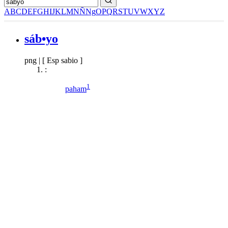
A
B
C
D
E
F
G
H
I
J
K
L
M
N
Ñ
Ng
O
P
Q
R
S
T
U
V
W
X
Y
Z
sáb•yo
png
|
[ Esp sabio ]
:
1
paham