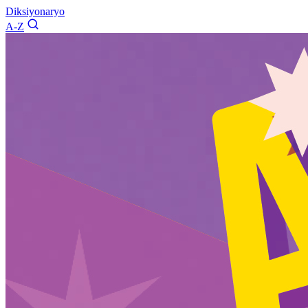
Diksiyonaryo
A-Z