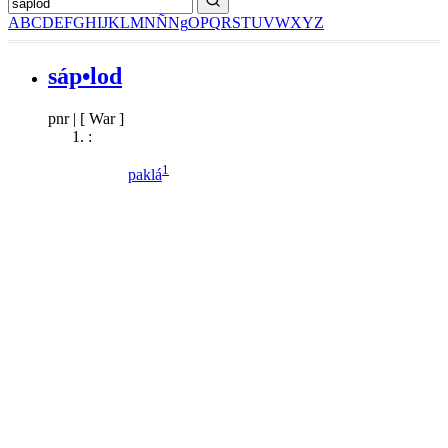
A
B
C
D
E
F
G
H
I
J
K
L
M
N
Ñ
Ng
O
P
Q
R
S
T
U
V
W
X
Y
Z
sáp•lod
pnr
|
[ War ]
:
1
paklá