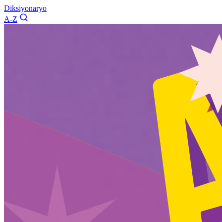
Diksiyonaryo
A-Z