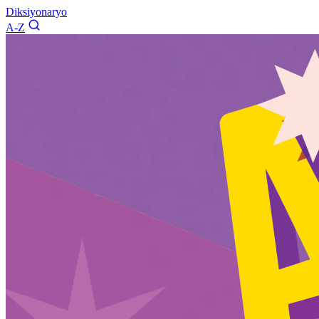
Diksiyonaryo
A-Z