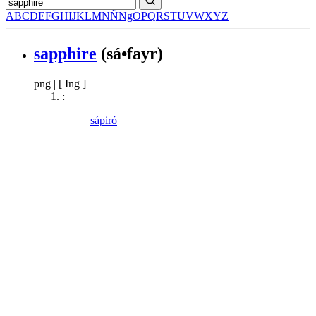
A
B
C
D
E
F
G
H
I
J
K
L
M
N
Ñ
Ng
O
P
Q
R
S
T
U
V
W
X
Y
Z
sapphire
(sá•fayr)
png
|
[ Ing ]
:
sápiró