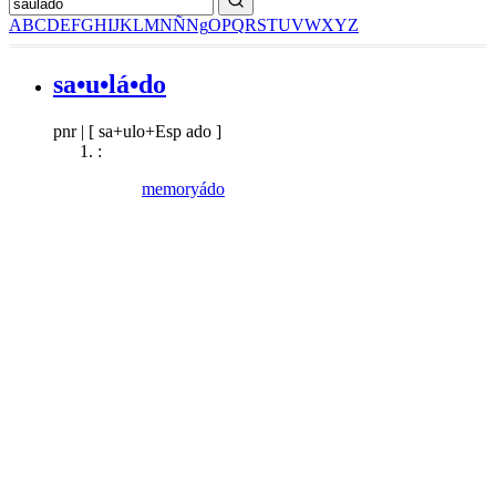
A
B
C
D
E
F
G
H
I
J
K
L
M
N
Ñ
Ng
O
P
Q
R
S
T
U
V
W
X
Y
Z
sa•u•lá•do
pnr
|
[ sa+ulo+Esp ado ]
:
memoryádo