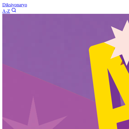
Diksiyonaryo
A-Z