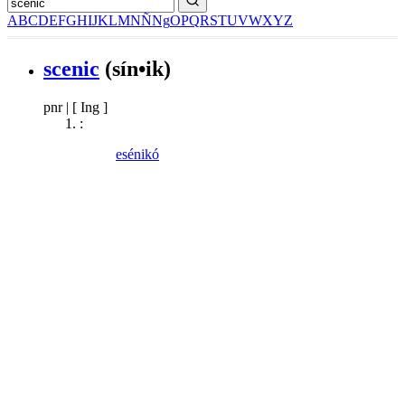
A
B
C
D
E
F
G
H
I
J
K
L
M
N
Ñ
Ng
O
P
Q
R
S
T
U
V
W
X
Y
Z
scenic
(sín•ik)
pnr
|
[ Ing ]
:
esénikó