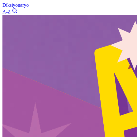
Diksiyonaryo
A-Z