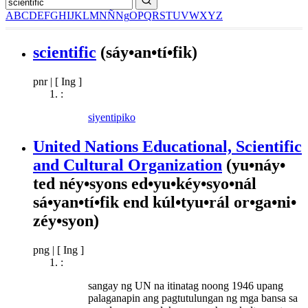
A
B
C
D
E
F
G
H
I
J
K
L
M
N
Ñ
Ng
O
P
Q
R
S
T
U
V
W
X
Y
Z
scientific
(sáy•an•tí•fik)
pnr
|
[ Ing ]
:
siyentipiko
United Nations Educational, Scientific
and Cultural Organization
(yu•náy•
ted néy•syons ed•yu•kéy•syo•nál
sá•yan•tí•fik end kúl•tyu•rál or•ga•ni•
zéy•syon)
png
|
[ Ing ]
:
sangay ng UN na itinatag noong 1946 upang
palaganapin ang pagtutulungan ng mga bansa sa