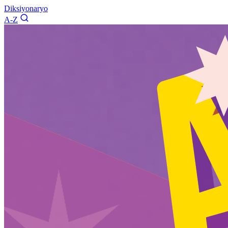
Diksiyonaryo
A-Z