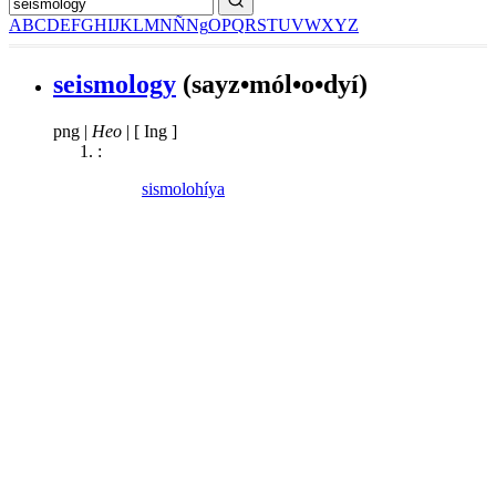
A
B
C
D
E
F
G
H
I
J
K
L
M
N
Ñ
Ng
O
P
Q
R
S
T
U
V
W
X
Y
Z
seismology
(sayz•mól•o•dyí)
png
|
Heo
|
[ Ing ]
:
sismolohíya