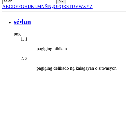
A
B
C
D
E
F
G
H
I
J
K
L
M
N
Ñ
Ng
O
P
Q
R
S
T
U
V
W
X
Y
Z
sé•lan
png
1:
pagiging pihikan
2:
pagiging delikado ng kalagayan o sitwasyon