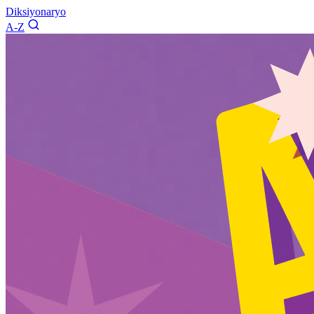
Diksiyonaryo
A-Z