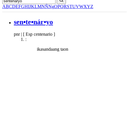
A
B
C
D
E
F
G
H
I
J
K
L
M
N
Ñ
Ng
O
P
Q
R
S
T
U
V
W
X
Y
Z
sen•te•nár•yo
pnr
|
[ Esp centenario ]
:
ikasandaang taon