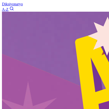
Diksiyonaryo
A-Z