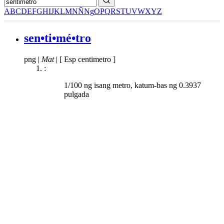
A
B
C
D
E
F
G
H
I
J
K
L
M
N
Ñ
Ng
O
P
Q
R
S
T
U
V
W
X
Y
Z
sen•ti•mé•tro
png
|
Mat
|
[ Esp centimetro ]
:
1/100 ng isang metro, katum-bas ng 0.3937
pulgada