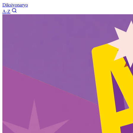
Diksiyonaryo
A-Z