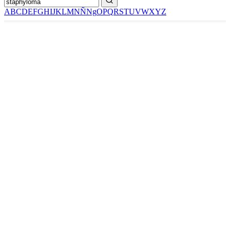
A
B
C
D
E
F
G
H
I
J
K
L
M
N
Ñ
Ng
O
P
Q
R
S
T
U
V
W
X
Y
Z