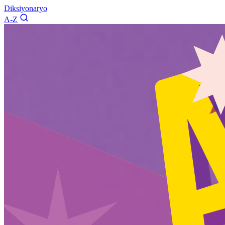
Diksiyonaryo
A-Z