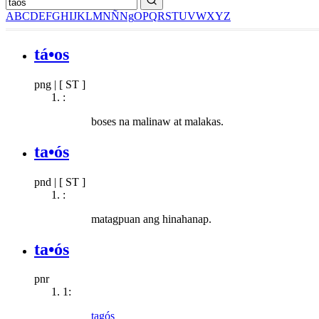
A
B
C
D
E
F
G
H
I
J
K
L
M
N
Ñ
Ng
O
P
Q
R
S
T
U
V
W
X
Y
Z
tá•os
png
|
[ ST ]
:
boses na malinaw at malakas.
ta•ós
pnd
|
[ ST ]
:
matagpuan ang hinahanap.
ta•ós
pnr
1:
tagós