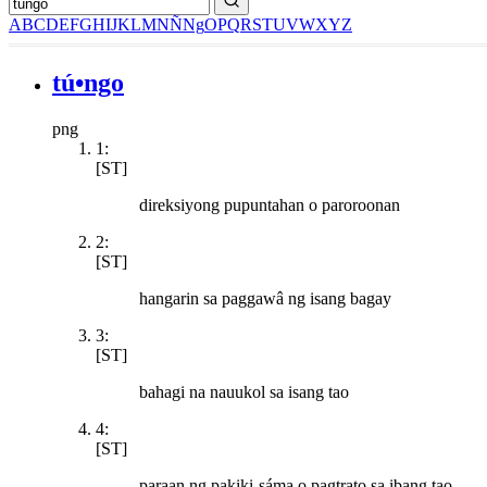
A
B
C
D
E
F
G
H
I
J
K
L
M
N
Ñ
Ng
O
P
Q
R
S
T
U
V
W
X
Y
Z
tú•ngo
png
1:
[ST]
direksiyong pupuntahan o paroroonan
2:
[ST]
hangarin sa paggawâ ng isang bagay
3:
[ST]
bahagi na nauukol sa isang tao
4:
[ST]
paraan ng pakiki-sáma o pagtrato sa ibang tao