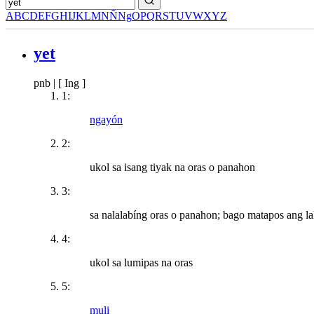
A
B
C
D
E
F
G
H
I
J
K
L
M
N
Ñ
Ng
O
P
Q
R
S
T
U
V
W
X
Y
Z
yet
pnb
|
[ Ing ]
1:
ngayón
2:
ukol sa isang tiyak na oras o panahon
3:
sa nalalabíng oras o panahon; bago matapos ang la
4:
ukol sa lumipas na oras
5:
muli