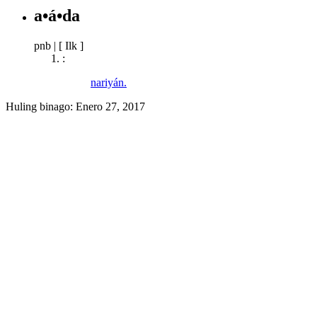
a•á•da
pnb
|
[ Ilk ]
:
nariyán.
Huling binago:
Enero 27, 2017