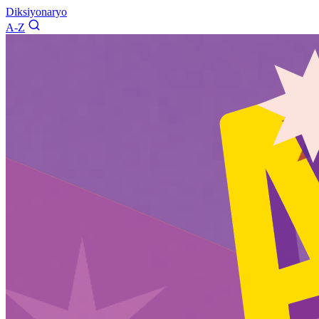
Diksiyonaryo
A-Z