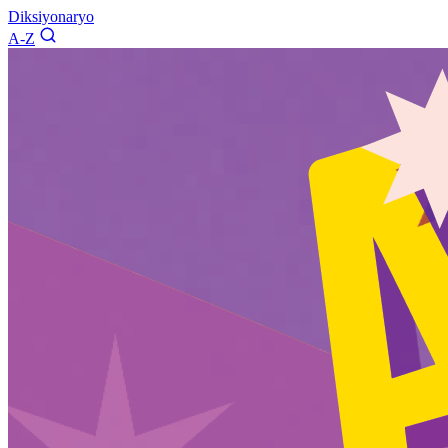
Diksiyonaryo
A-Z