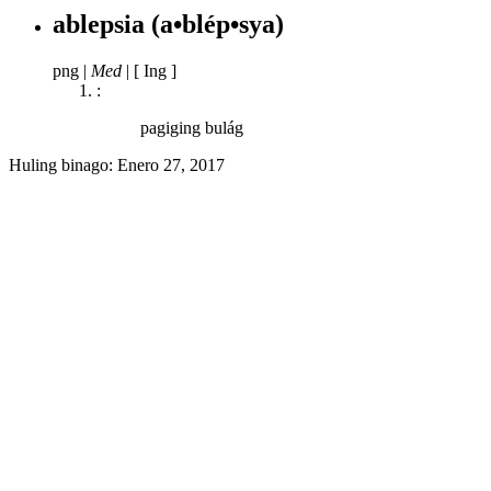
ablepsia
(a•blép•sya)
png
|
Med
|
[ Ing ]
:
pagiging bulág
Huling binago:
Enero 27, 2017