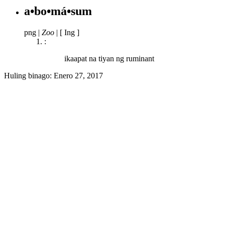
a•bo•má•sum
png
|
Zoo
|
[ Ing ]
:
ikaapat na tiyan ng ruminant
Huling binago:
Enero 27, 2017