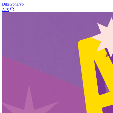
Diksiyonaryo
A-Z