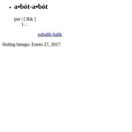
a•bót-a•bót
pnr
|
[ Bik ]
:
pabalik-balik
Huling binago:
Enero 27, 2017