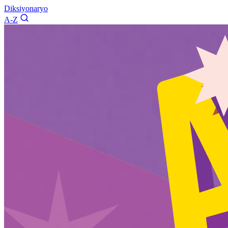
Diksiyonaryo
A-Z