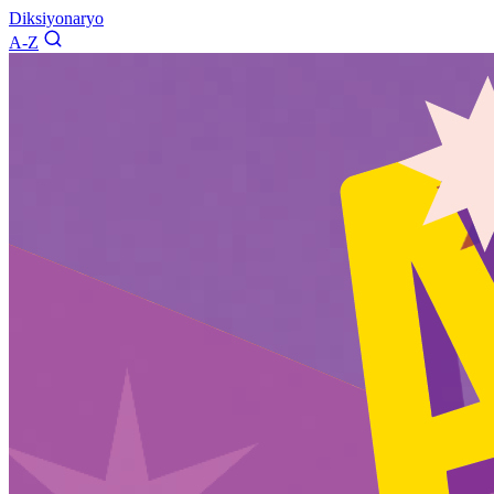
Diksiyonaryo
A-Z