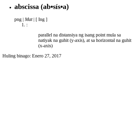
abscissa
(ab•sís•a)
png
|
Mat
|
[ Ing ]
:
parallel na distansiya ng isang point mula sa
natiyak na guhit (y-axis), at sa horizontal na guhit
(x-axis)
Huling binago:
Enero 27, 2017