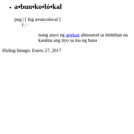
a•bun•ko•ló•kal
png
|
[ Ing avuncolocal ]
:
isang anyo ng
angkan
alinsunod sa tinitirhan na
kasáma ang tiyo sa ina ng bana
Huling binago:
Enero 27, 2017