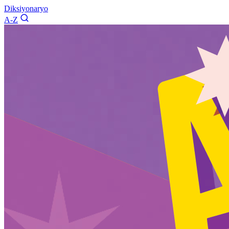
Diksiyonaryo
A-Z