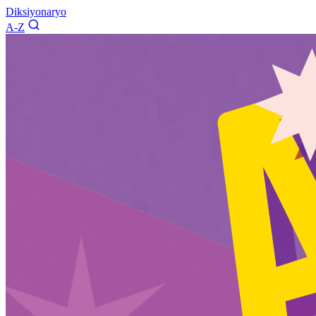
Diksiyonaryo
A-Z