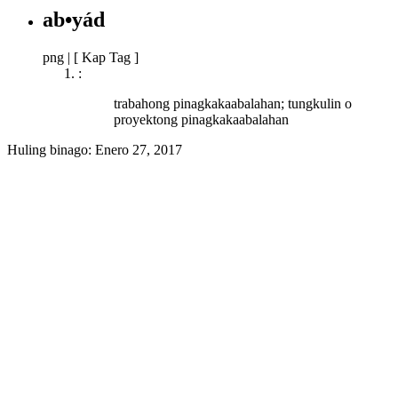
ab•yád
png
|
[ Kap Tag ]
:
trabahong pinagkakaabalahan; tungkulin o
proyektong pinagkakaabalahan
Huling binago:
Enero 27, 2017