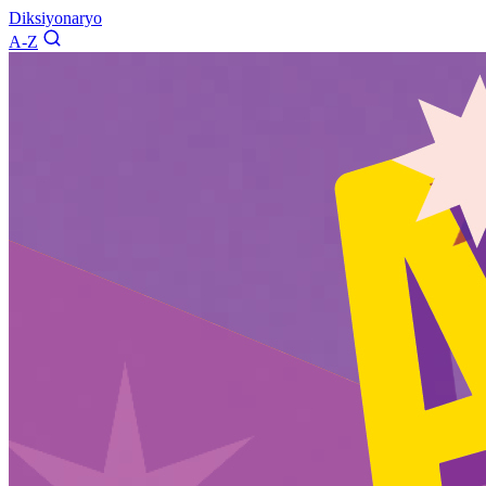
Diksiyonaryo
A-Z