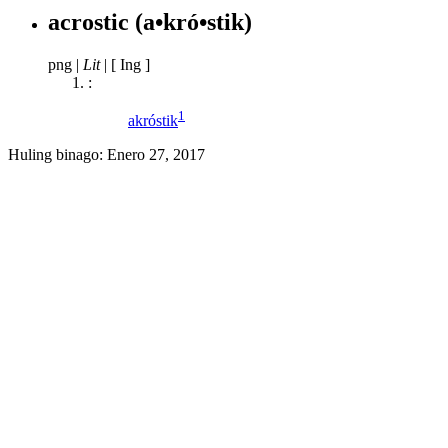
acrostic
(a•kró•stik)
png
|
Lit
|
[ Ing ]
:
1
akróstik
Huling binago:
Enero 27, 2017