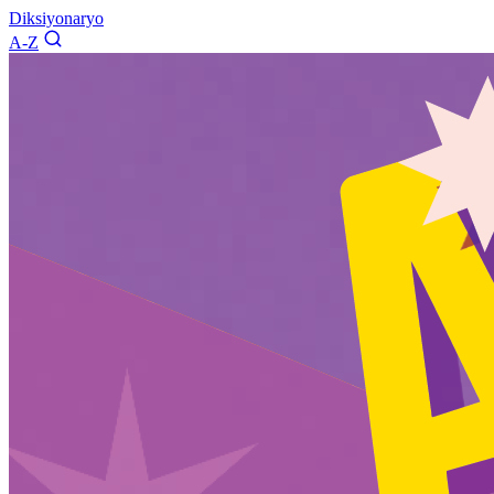
Diksiyonaryo
A-Z