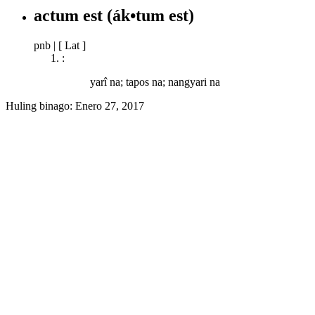
actum est
(ák•tum est)
pnb
|
[ Lat ]
:
yarî na; tapos na; nangyari na
Huling binago:
Enero 27, 2017