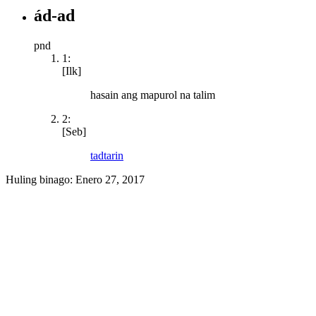
ád-ad
pnd
1:
[Ilk]
hasain ang mapurol na talim
2:
[Seb]
tadtarin
Huling binago:
Enero 27, 2017