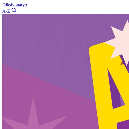
Diksiyonaryo
A-Z