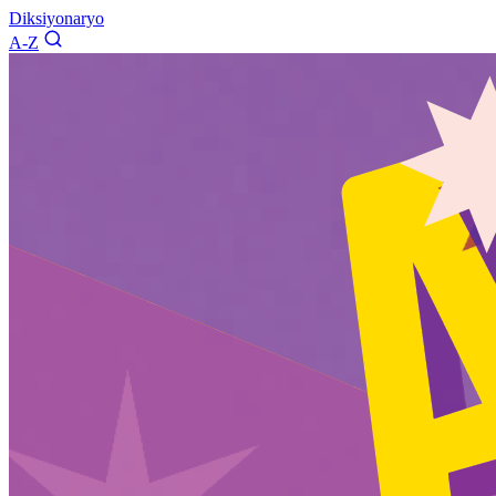
Diksiyonaryo
A-Z