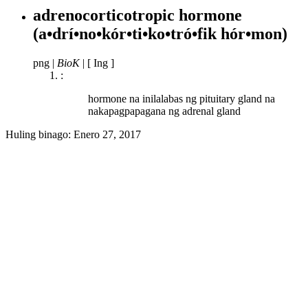
adrenocorticotropic hormone
(a•drí•no•kór•ti•ko•tró•fik hór•mon)
png
|
BioK
|
[ Ing ]
:
hormone na inilalabas ng pituitary gland na
nakapagpapagana ng adrenal gland
Huling binago:
Enero 27, 2017