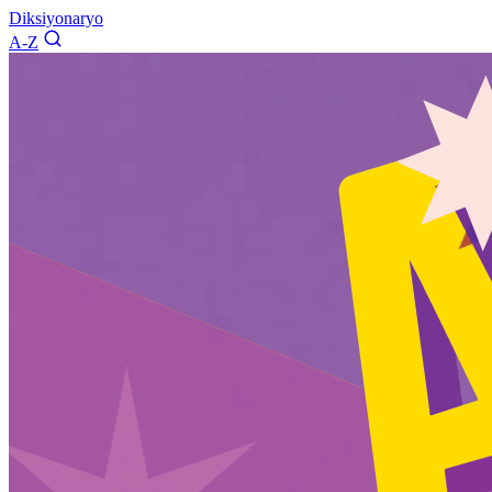
Diksiyonaryo
A-Z