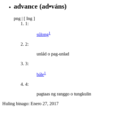
advance
(ad•váns)
png
|
[ Ing ]
1:
1
súlong
2:
unlád o pag-unlad
3:
1
bále
4:
pagtaas ng ranggo o tungkulin
Huling binago:
Enero 27, 2017