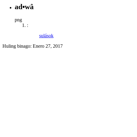
ad•wâ
png
:
sulások
Huling binago:
Enero 27, 2017