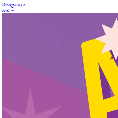
Diksiyonaryo
A-Z