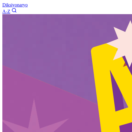
Diksiyonaryo
A-Z