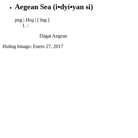
Aegean Sea
(i•dyí•yan si)
png
|
Heg
|
[ Ing ]
:
Dágat Aegean
Huling binago:
Enero 27, 2017