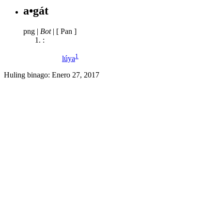
a•gát
png
|
Bot
|
[ Pan ]
:
1
lúya
Huling binago:
Enero 27, 2017