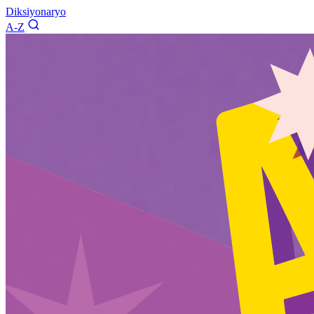
Diksiyonaryo
A-Z