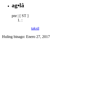
ag•lâ
pnr
|
[ ST ]
:
taksil
Huling binago:
Enero 27, 2017