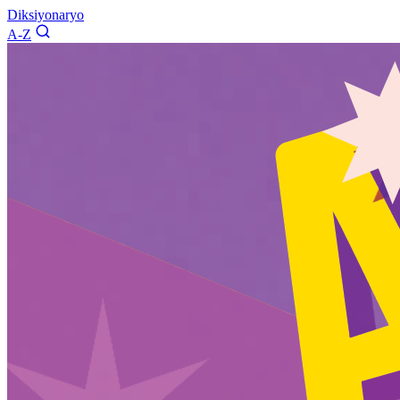
Diksiyonaryo
A-Z