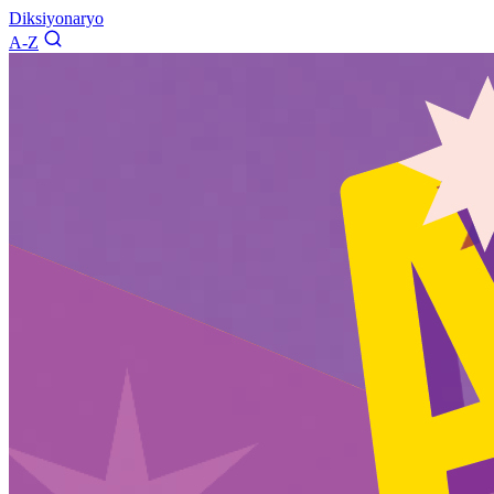
Diksiyonaryo
A-Z