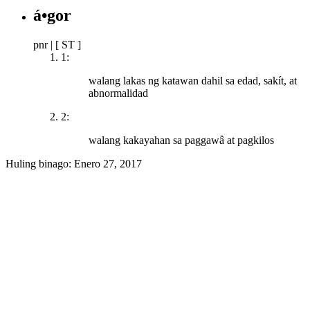
á•gor
pnr
|
[ ST ]
1:
walang lakas ng katawan dahil sa edad, sakít, at
abnormalidad
2:
walang kakayahan sa paggawâ at pagkilos
Huling binago:
Enero 27, 2017