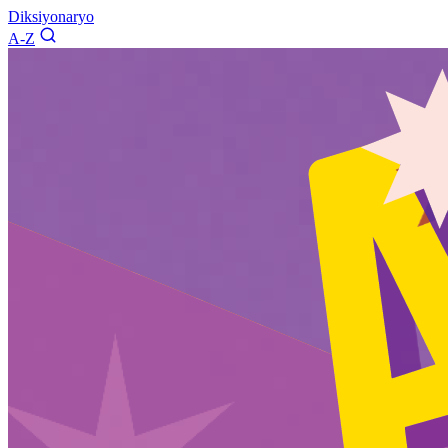
Diksiyonaryo
A-Z