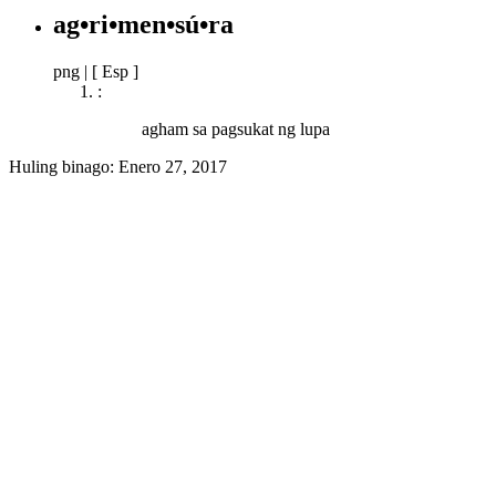
ag•ri•men•sú•ra
png
|
[ Esp ]
:
agham sa pagsukat ng lupa
Huling binago:
Enero 27, 2017