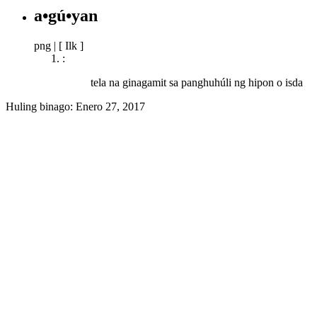
a•gú•yan
png
|
[ Ilk ]
:
tela na ginagamit sa panghuhúli ng hipon o isda
Huling binago:
Enero 27, 2017