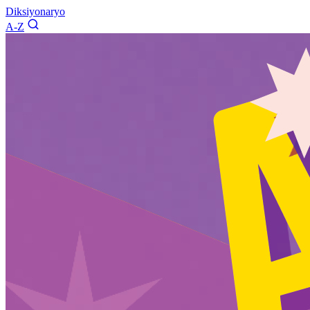
Diksiyonaryo
A-Z