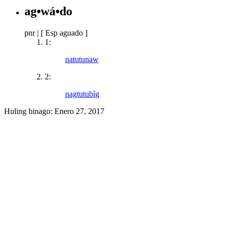
ag•wá•do
pnr
|
[ Esp aguado ]
1:
natutunaw
2:
nagtutubíg
Huling binago:
Enero 27, 2017