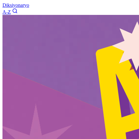
Diksiyonaryo
A-Z