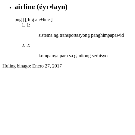
airline
(éyr•layn)
png
|
[ Ing air+line ]
1:
sistema ng transportasyong panghimpapawid
2:
kompanya para sa ganitong serbisyo
Huling binago:
Enero 27, 2017