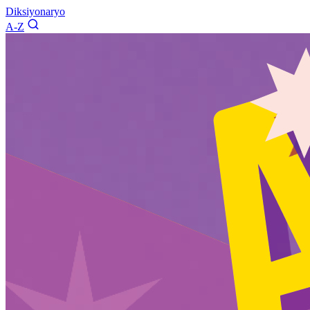
Diksiyonaryo
A-Z