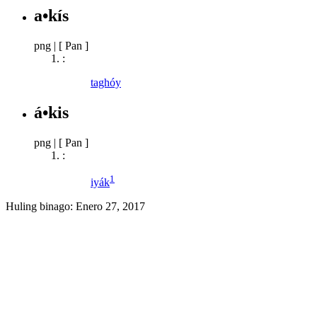
a•kís
png
|
[ Pan ]
:
taghóy
á•kis
png
|
[ Pan ]
:
1
iyák
Huling binago:
Enero 27, 2017