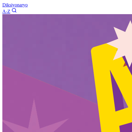
Diksiyonaryo
A-Z