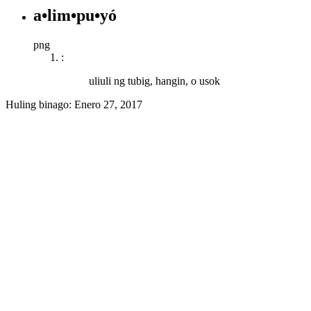
a•lim•pu•yó
png
:
uliuli ng tubig, hangin, o usok
Huling binago:
Enero 27, 2017