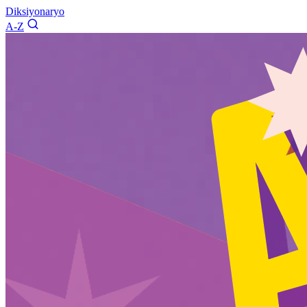
Diksiyonaryo
A-Z