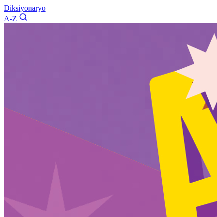
Diksiyonaryo
A-Z