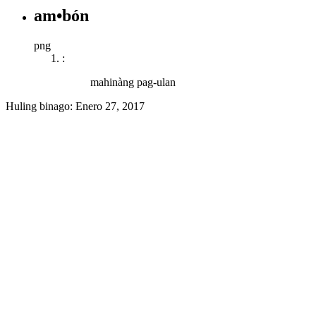
am•bón
png
:
mahinàng pag-ulan
Huling binago:
Enero 27, 2017