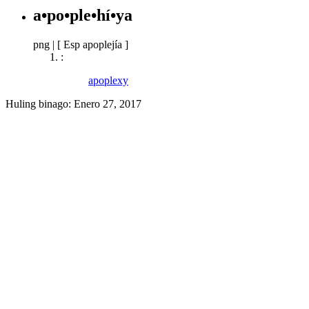
a•po•ple•hí•ya
png
|
[ Esp apoplejía ]
:
apoplexy
Huling binago:
Enero 27, 2017