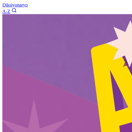
Diksiyonaryo
A-Z