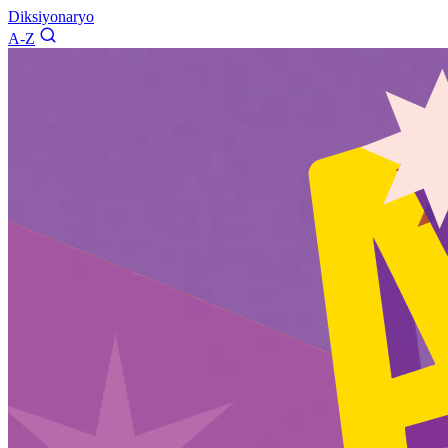
Diksiyonaryo
A-Z