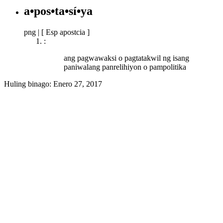
a•pos•ta•sí•ya
png
|
[ Esp apostcia ]
:
ang pagwawaksi o pagtatakwil ng isang
paniwalang panrelihiyon o pampolitika
Huling binago:
Enero 27, 2017