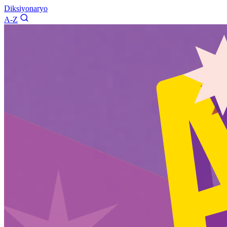
Diksiyonaryo
A-Z