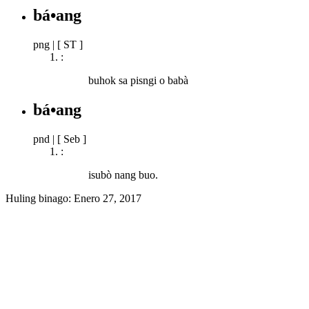
bá•ang
png
|
[ ST ]
:
buhok sa pisngi o babà
bá•ang
pnd
|
[ Seb ]
:
isubò nang buo.
Huling binago:
Enero 27, 2017